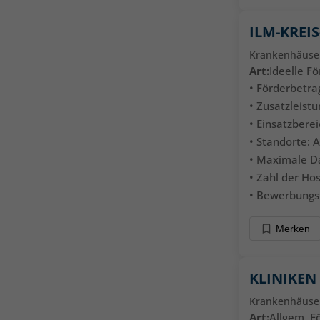
ILM-KREI
Krankenhäuse
Art:
Ideelle F
• Förderbetrag
• Zusatzleistu
• Einsatzbere
• Standorte: 
• Maximale D
• Zahl der Hos
• Bewerbungsfr
Merken
KLINIKEN
Krankenhäuse
Art:
Allgem. F