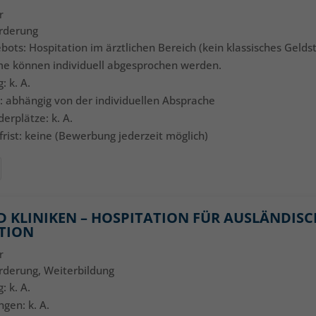
r
örderung
ebots: Hospitation im ärztlichen Bereich (kein klassisches Geld
me können individuell abgesprochen werden.
: k. A.
: abhängig von der individuellen Absprache
derplätze: k. A.
rist: keine (Bewerbung jederzeit möglich)
D KLINIKEN – HOSPITATION FÜR AUSLÄNDIS
TION
r
örderung, Weiterbildung
: k. A.
ngen: k. A.