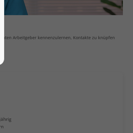
N
timmten Arbeitgeber kennenzulernen, Kontakte zu knüpfen
jährig
rn