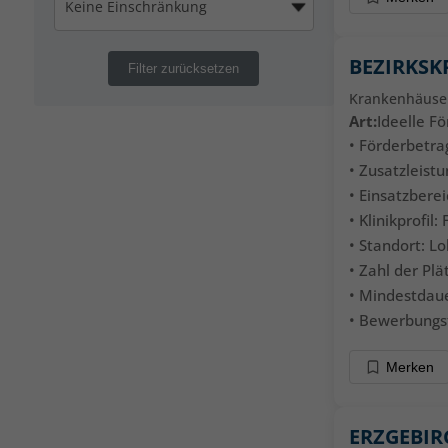
BEZIRKSK
Filter zurücksetzen
Krankenhäuse
Art:
Ideelle F
• Förderbetrag
• Zusatzleistu
• Einsatzbere
• Klinikprofil
• Standort: L
• Zahl der Plät
• Mindestdaue
• Bewerbungsf
Merken
ERZGEBIR