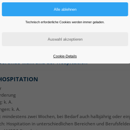
TUDIERENDE ZUR HOSPITATIO
Technisch erforderliche Cookies werden immer geladen.
alzentrum: Eine Hospitation ist eine gute Möglichkeit, einen bes
egenheit!
Cookie-Details
dierende während der Hospitation
HOSPITATION
r
örderung
: k. A.
ngen: k. A.
: mindestens zwei Wochen, bei Bedarf auch halbjährig oder ein
ich: Hospitation in unterschiedlichen Bereichen und Berufsfelde