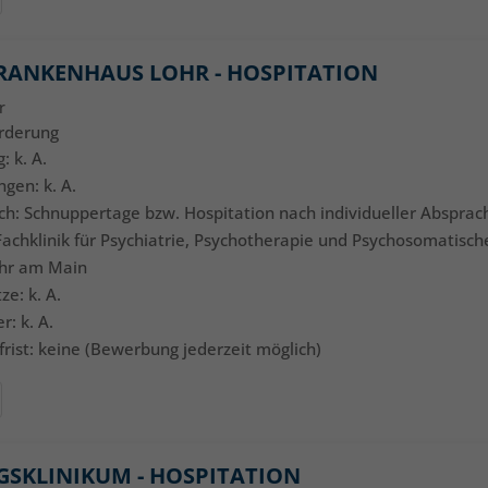
RANKENHAUS LOHR - HOSPITATION
r
örderung
: k. A.
ngen: k. A.
ich: Schnuppertage bzw. Hospitation nach individueller Absprac
: Fachklinik für Psychiatrie, Psychotherapie und Psychosomatisc
ohr am Main
ze: k. A.
r: k. A.
rist: keine (Bewerbung jederzeit möglich)
GSKLINIKUM - HOSPITATION