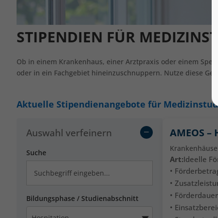
STIPENDIEN FÜR MEDIZINS
Ob in einem Krankenhaus, einer Arztpraxis oder einem Spezi
oder in ein Fachgebiet hineinzuschnuppern. Nutze diese Gel
Aktuelle Stipendienangebote für Medizinstu
Auswahl verfeinern
AMEOS – 
Krankenhäuse
Suche
Art:
Ideelle F
• Förderbetrag
• Zusatzleistu
• Förderdauer
Bildungsphase / Studienabschnitt
• Einsatzbere