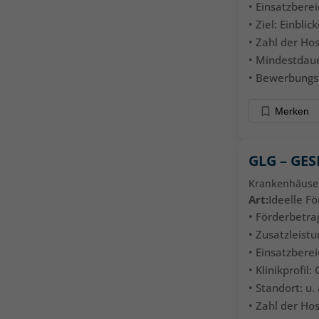
• Einsatzberei
• Ziel: Einbl
• Zahl der Hos
• Mindestdauer
• Bewerbungsfr
Merken
GLG – GE
Krankenhäuse
Art:
Ideelle F
• Förderbetrag
• Zusatzleistu
• Einsatzbere
• Klinikprofi
• Standort: u
• Zahl der Hos