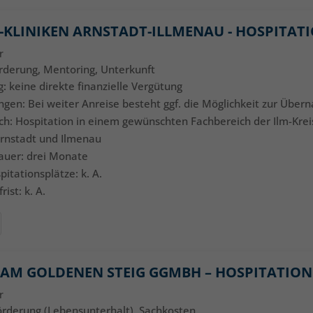
S-KLINIKEN ARNSTADT-ILLMENAU - HOSPITAT
r
örderung, Mentoring, Unterkunft
: keine direkte finanzielle Vergütung
ngen: Bei weiter Anreise besteht ggf. die Möglichkeit zur Übern
ich: Hospitation in einem gewünschten Fachbereich der Ilm-Krei
Arnstadt und Ilmenau
auer: drei Monate
pitationsplätze: k. A.
ist: k. A.
 AM GOLDENEN STEIG GGMBH – HOSPITATION
r
örderung (Lebensunterhalt), Sachkosten