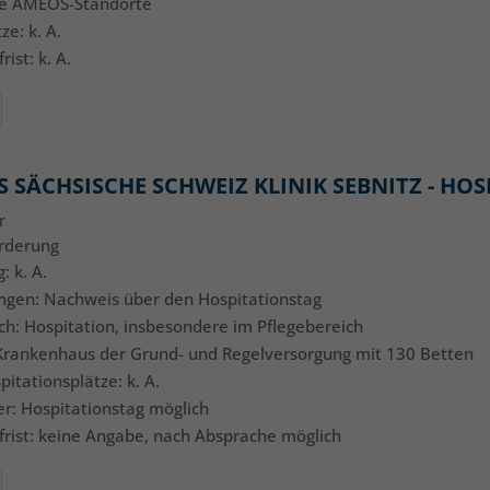
lle AMEOS-Standorte
ze: k. A.
ist: k. A.
S SÄCHSISCHE SCHWEIZ KLINIK SEBNITZ - HO
r
örderung
: k. A.
ungen: Nachweis über den Hospitationstag
ich: Hospitation, insbesondere im Pflegebereich
l: Krankenhaus der Grund- und Regelversorgung mit 130 Betten
pitationsplätze: k. A.
r: Hospitationstag möglich
rist: keine Angabe, nach Absprache möglich