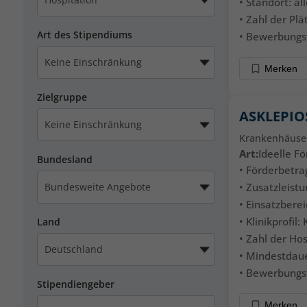
• Standort: a
• Zahl der Plät
Art des Stipendiums
• Bewerbungsfr
Merken
Zielgruppe
ASKLEPIO
Krankenhäuse
Art:
Ideelle F
Bundesland
• Förderbetrag
• Zusatzleist
• Einsatzbere
• Klinikprofi
Land
• Zahl der Hos
• Mindestdaue
• Bewerbungsf
Stipendiengeber
Merken