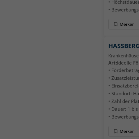
• Höchstdaue
• Bewerbungsfr
Merken
HASSBERG
Krankenhäuse
Art:
Ideelle F
• Förderbetrag
• Zusatzleistu
• Einsatzbere
• Standort: H
• Zahl der Plät
• Dauer: 1 bi
• Bewerbungsf
Merken