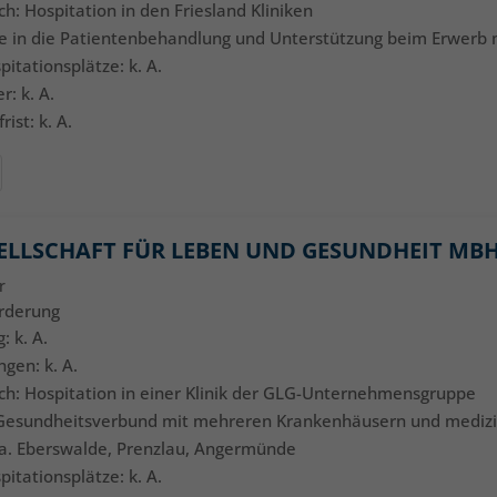
ch: Hospitation in den Friesland Kliniken
icke in die Patientenbehandlung und Unterstützung beim Erwerb 
pitationsplätze: k. A.
: k. A.
ist: k. A.
SELLSCHAFT FÜR LEBEN UND GESUNDHEIT MBH
r
örderung
: k. A.
ngen: k. A.
ich: Hospitation in einer Klinik der GLG-Unternehmensgruppe
l: Gesundheitsverbund mit mehreren Krankenhäusern und mediz
. a. Eberswalde, Prenzlau, Angermünde
pitationsplätze: k. A.