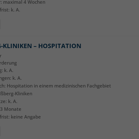
r: maximal 4 Wochen
ist: k. A.
-KLINIKEN – HOSPITATION
r
örderung
: k. A.
ngen: k. A.
ich: Hospitation in einem medizinischen Fachgebiet
aßberg-Kliniken
ze: k. A.
s 3 Monate
rist: keine Angabe