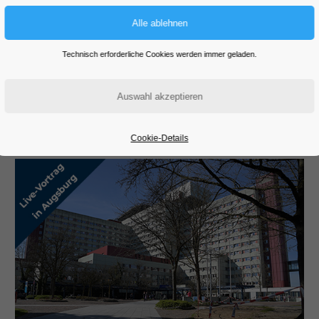
NGEN FÜR MEDIZINSTUDIERE
Technisch erforderliche Cookies werden immer geladen.
 für unsere Seminare und Veranstaltungen. Diese richten sich sp
xternen Anbietern, die für Euch interessant und nützlich sein kön
ät durchzuführen, dann könnt ihr uns
jederzeit gerne kontaktieren
Cookie-Details