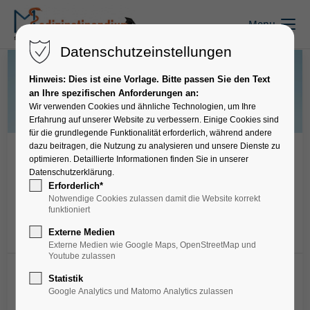
Menu
Datenschutzeinstellungen
Hinweis: Dies ist eine Vorlage. Bitte passen Sie den Text
an Ihre spezifischen Anforderungen an:
Wir verwenden Cookies und ähnliche Technologien, um Ihre
Erfahrung auf unserer Website zu verbessern. Einige Cookies sind
für die grundlegende Funktionalität erforderlich, während andere
dazu beitragen, die Nutzung zu analysieren und unsere Dienste zu
Krankenhäuser
optimieren. Detaillierte Informationen finden Sie in unserer
Datenschutzerklärung.
Ilm-Kreis-Kliniken Arnstadt-
Erforderlich*
Illmenau - Hospitation
Notwendige Cookies zulassen damit die Website korrekt
funktioniert
Externe Medien
Merken
Externe Medien wie Google Maps, OpenStreetMap und
Youtube zulassen
Statistik
Google Analytics und Matomo Analytics zulassen
Wenn du die Ilm-Kreis-Kliniken zunächst